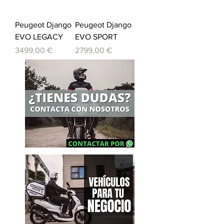
Peugeot Django
Peugeot Django
EVO LEGACY
EVO SPORT
Precio
Precio
3499,00 €
2799,00 €