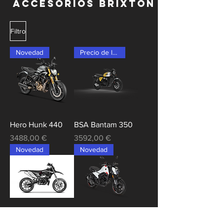
ACCESORIOS BRIXTON
Filtro
Novedad
Precio de lanzamiento
Hero Hunk 440
BSA Bantam 350
Precio
Precio
3488,00 €
3592,00 €
Novedad
Novedad