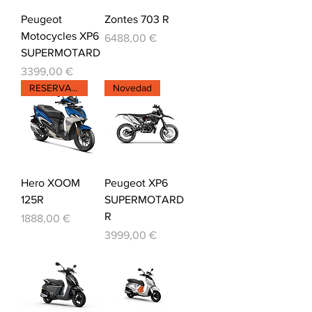
Peugeot
Zontes 703 R
Motocycles XP6
Precio
6488,00 €
SUPERMOTARD
Precio
3399,00 €
RESERVALA YA!
Novedad
Hero XOOM
Peugeot XP6
125R
SUPERMOTARD
R
Precio
1888,00 €
Precio
3999,00 €