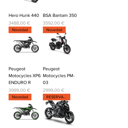
Hero Hunk 440
BSA Bantam 350
Precio
Precio
3488,00 €
3592,00 €
Novedad
Novedad
Peugeot
Peugeot
Motocycles XP6
Motocycles PM-
ENDURO R
03
Precio
Precio
3999,00 €
2999,00 €
Novedad
RESERVALA YA!