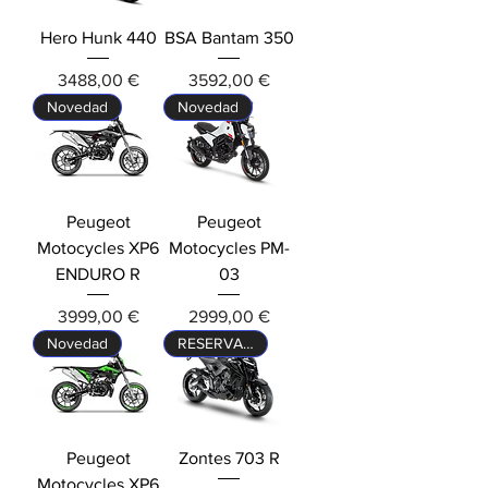
Hero Hunk 440
BSA Bantam 350
Precio
Precio
3488,00 €
3592,00 €
Novedad
Novedad
Peugeot
Peugeot
Motocycles XP6
Motocycles PM-
ENDURO R
03
Precio
Precio
3999,00 €
2999,00 €
Novedad
RESERVALA YA!
Peugeot
Zontes 703 R
Motocycles XP6