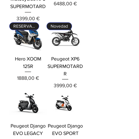
Precio
6488,00 €
SUPERMOTARD
Precio
3399,00 €
RESERVALA YA!
Novedad
Hero XOOM
Peugeot XP6
125R
SUPERMOTARD
R
Precio
1888,00 €
Precio
3999,00 €
Peugeot Django
Peugeot Django
EVO LEGACY
EVO SPORT