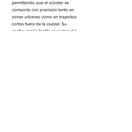
permitiendo que el scooter se
comporte con precisión tanto en
zonas urbanas como en trayectos
cortos fuera de la ciudad. Su
configuración facilita el control del
vehículo en todo momento,
aportando confianza y tranquilidad
al conductor.
La Zontes 125Z2 es la opción ideal
para quienes buscan un
scooter
urbano completo, tecnológico y
eficiente
, con un diseño actual, gran
facilidad de manejo y un equilibrio
perfecto entre funcionalidad y estilo
para moverse por la ciudad con total
libertad.