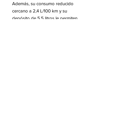
Además, su consumo reducido
cercano a 2,4 L/100 km y su
depósito de 5,5 litros le permiten
alcanzar una autonomía aproximada
de hasta 190 km, convirtiéndolo en
un scooter económico y eficiente
para el día a día.
Productos
relacionados
Novedad
Precio de lanzamiento